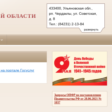
433400, Ульяновская обл.,
рп. Чердаклы, ул. Советская,
Й ОБЛАСТИ
д. 8
Тел.: (84231) 2-13-84
cherdaklinskiy.uln@sudrf.ru
развернуть
на портале Госуслуг
Запросы ОПФР по постановлению
Правительства РФ от 28.06.2021 №
1037